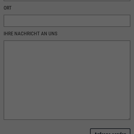
ORT
BITTE NICHT AUSFÜLLEN.
IHRE NACHRICHT AN UNS