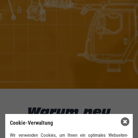
Warum neu
kaufen?
Cookie-Verwaltung
Hier finden Sie unsere
Wir verwenden Cookies, um Ihnen ein optimales Webseiten-