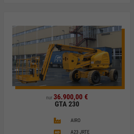
36.900,00 €
nur
GTA 230
AIRO
A23 JRTE