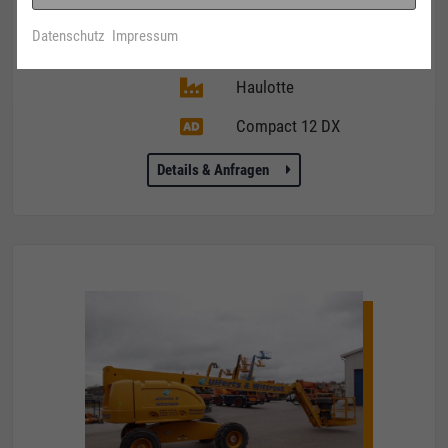
16.980,00 €
nur
SH 121D
Datenschutz
Impressum
Haulotte
Compact 12 DX
Details & Anfragen