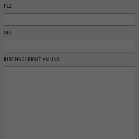
PLZ
ORT
BITTE NICHT AUSFÜLLEN.
IHRE NACHRICHT AN UNS